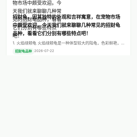
招财龟，因其独特的外观和吉祥寓意，在宠物市场
中颇受欢迎。今天我们就来聊聊几种常见的招财龟
品种，看看它们分别有哪些特点吧！
1. 火焰绿颊龟 火焰绿颊龟是一种体型较大的陆龟，色彩鲜艳，
非常引人注目。它们性格温和，容易饲养。不过需要注意的是，
2026-07-22
招财龟品种
成年火焰绿颊龟的体重可…
招财龟品种，到底哪些更受欢迎？
一、金钱龟：财富象征的佼佼者 金钱龟因其背壳上有类似铜钱
图案而得名，寓意着财富与好运。作为一种养殖业常见的宠物龟
2026-07-22
招财龟品种
种，金钱龟有着广泛的市场认…