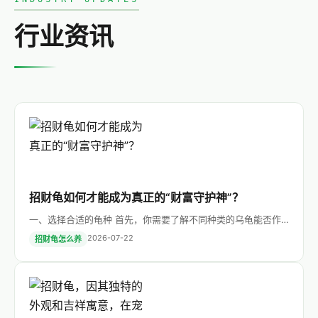
行业资讯
招财龟如何才能成为真正的“财富守护神”？
一、选择合适的龟种 首先，你需要了解不同种类的乌龟能否作
为宠物饲养。常见的招财龟有金钱龟、红耳龟等，其中金钱龟因
2026-07-22
招财龟怎么养
其体型较大且外观美丽而备受…